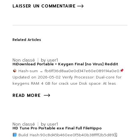
LAISSER UN COMMENTAIRE
Related Articles
Non classé
by
user1
HiDownload Portable + Keygen Final [no Virus] Reddit
Hash-sum → fb6ff36d8aa0e0d347e60e089114a0e0
Updated on 2026-05-02 Verify Processor: Dual-core for
keygens RAM: 4 GB for crack use Disk space: At leas
READ MORE
Non classé
by
user1
HD Tune Pro Portable exe Final Full FileHippo
Build Hash:90c8d45b460ee0f5b40b38ffff2b5d89🗓