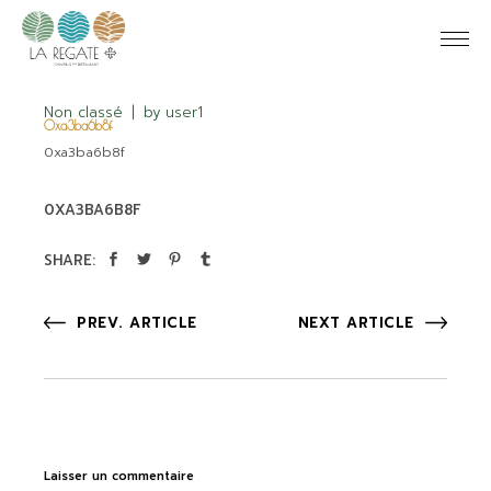
Non classé
by
user1
0xa3ba6b8f
0xa3ba6b8f
0XA3BA6B8F
SHARE:
PREV. ARTICLE
NEXT ARTICLE
Laisser un commentaire