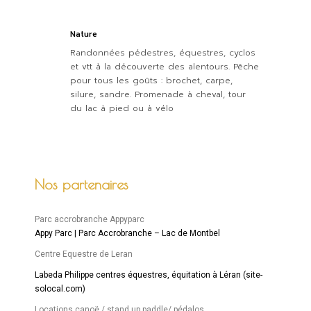
Nature
Randonnées pédestres, équestres, cyclos
et vtt à la découverte des alentours. Pêche
pour tous les goûts : brochet, carpe,
silure, sandre. Promenade à cheval, tour
du lac à pied ou à vélo
Nos partenaires
Parc accrobranche Appyparc
Appy Parc | Parc Accrobranche – Lac de Montbel
Centre Equestre de Leran
Labeda Philippe centres équestres, équitation à Léran (site-
solocal.com)
Locations canoë / stand up paddle/ pédalos