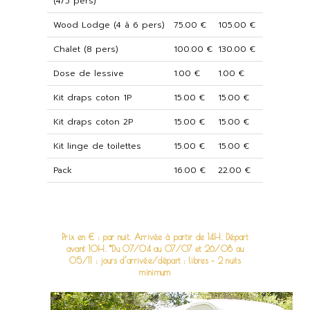
(4/5 pers)
Wood Lodge (4 à 6 pers)
75.00 €
105.00 €
Chalet (8 pers)
100.00 €
130.00 €
Dose de lessive
1.00 €
1.00 €
Kit draps coton 1P
15.00 €
15.00 €
Kit draps coton 2P
15.00 €
15.00 €
Kit linge de toilettes
15.00 €
15.00 €
Pack
16.00 €
22.00 €
Prix en € : par nuit. Arrivée à partir de 14H. Départ
avant 10H. *Du 07/04 au 07/07 et 26/08 au
05/11 : jours d’arrivée/départ : libres – 2 nuits
minimum