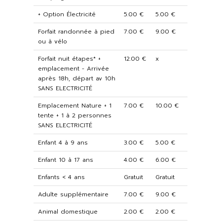
+ Option Électricité
5.00 €
5.00 €
Forfait randonnée à pied
7.00 €
9.00 €
ou à vélo
Forfait nuit étapes* +
12.00 €
x
emplacement - Arrivée
après 18h, départ av 10h
SANS ELECTRICITÉ
Emplacement Nature + 1
7.00 €
10.00 €
tente + 1 à 2 personnes
SANS ELECTRICITÉ
Enfant 4 à 9 ans
3.00 €
5.00 €
Enfant 10 à 17 ans
4.00 €
6.00 €
Enfants < 4 ans
Gratuit
Gratuit
Adulte supplémentaire
7.00 €
9.00 €
Animal domestique
2.00 €
2.00 €