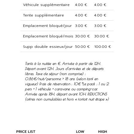
Véhicule supplémentaire
4.00 €
4.00 €
Tente supplémentaire
4.00 €
4.00 €
Emplacement bloqué/jour
3.00 €
3.00 €
Emplacement bloqué/mois
30.00 €
30.00 €
Supp double essieux/jour
50.00 €
100.00 €
Tarifs à la nuitée en €. Arrivée à partir de 12H.
Départ avant 12H. Jours d’arrivées et de départs
libres. Taxe de séjour (non comprise) :
0.86€/nuit/personne > 18 ans (selon tarif en
vigueur) Frais de réservation : 10€ *Le pack : 1 ou 2
pers + 1 véhicule + caravane ou camping-car.
Arrivée après 18H, départ avant 10H. REDUCTIONS
(offres non cumulables et hors « forfait nuit étape »)
PRICE LIST
LOW
HIGH