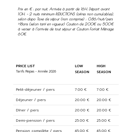
Prix en € : par nuit. Arrivée à partir de 16H. Départ avant
10H. – 2 nuits minimum REDUCTIONS (offres non cumulables),
selon dispo Taxe de séjour (non comprise) : 0.86/nuit/pers
>18ans (selon tarif en vigueur) Caution de 200€ ou 500€
à verser à l’arrivée de tout séjour et Caution Forfait Ménage
60€.
PRICE LIST
LOW
HIGH
Tarifs Repas - Année 2026
SEASON
SEASON
Petit-déjeuner / pers
7.00 €
7.00 €
Déjeuner / pers
20.00 €
20.00 €
Dîner / pers
20.00 €
20.00 €
Demi-pension / pers
25.00 €
25.00 €
Pension complète / pers
45.00 €
45.00 €