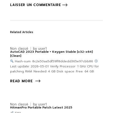
LAISSER UN COMMENTAIRE
Related Articles
Non classé
by
user1
AutoCAD 2023 Portable + Keygen Stable [x32-x64]
[Clean]
Hash-sum: 8c2e50aa5df59ff8ddedd365e97cbb86
Last update: 2026-05-01 Verify Processor: 1 GHz CPU for
patching RAM: Needed: 4 GB Disk space: Free: 64 GB
READ MORE
Non classé
by
user1
HitmanPro Portable Patch Latest 2025