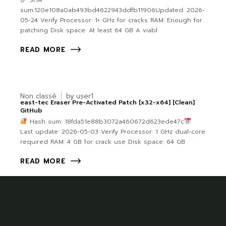
SHA
sum:120e108a0ab493bd4622943ddfb11906Updated: 2026-
05-24 Verify Processor: 1+ GHz for cracks RAM: Enough for
patching Disk space: At least 64 GB A viabl
READ MORE
Non classé
by
user1
east-tec Eraser Pre-Activated Patch [x32-x64] [Clean]
GitHub
Hash sum: 18fda51e88b3072a460672d623ede47c
Last update: 2026-05-03 Verify Processor: 1 GHz dual-core
required RAM: 4 GB for crack use Disk space: 64 GB
READ MORE