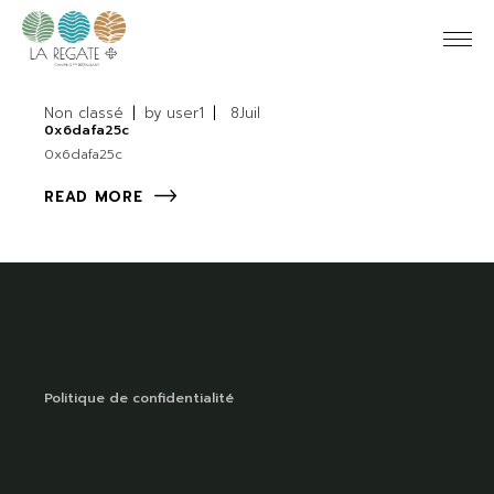
Non classé
by
user1
8
Juil
0x6dafa25c
0x6dafa25c
READ MORE
Politique de confidentialité