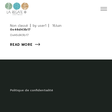
Non classé
by
user1
16
Juin
0x46d43b17
0x46d43b17
READ MORE
Politique de confidentialité