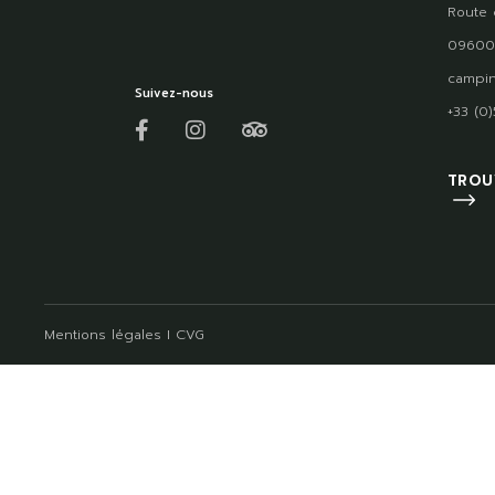
Route 
09600
campin
Suivez-nous
+33 (0
TROU
Mentions légales
I
CVG