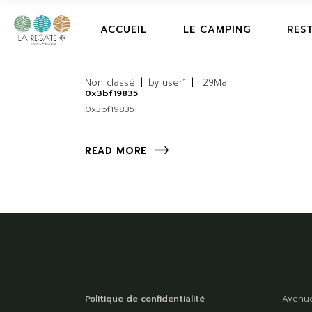
ACCUEIL
LE CAMPING
RES
Non classé
by
user1
29
Mai
0x3bf19835
0x3bf19835
READ MORE
Politique de confidentialité
Avenue