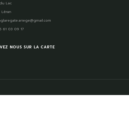
du Lac
 Léran
glaregate.ariege@gmail.com
)5 61 03 09 17
VEZ NOUS SUR LA CARTE